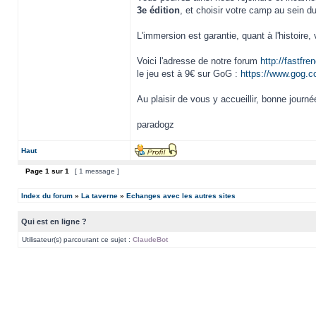
3e édition
, et choisir votre camp au sein du
L'immersion est garantie, quant à l'histoire,
Voici l'adresse de notre forum
http://fastfren
le jeu est à 9€ sur GoG :
https://www.gog.c
Au plaisir de vous y accueillir, bonne journé
paradogz
Haut
Page
1
sur
1
[ 1 message ]
Index du forum
»
La taverne
»
Echanges avec les autres sites
Qui est en ligne ?
Utilisateur(s) parcourant ce sujet :
ClaudeBot