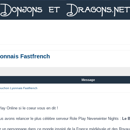
yonnais Fastfrench
Message
Bouchon Lyonnais Fastfrench
ay Online si le coeur vous en dit !
us avons relancer le plus célèbre serveur Role Play Neverwinter Nights :
Le 
ner un personnage dans ce monde inspiré de la France médiévale et des Royau