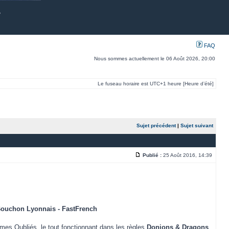
FAQ
Nous sommes actuellement le 06 Août 2026, 20:00
Le fuseau horaire est UTC+1 heure [Heure d’été]
Sujet précédent
|
Sujet suivant
Publié :
25 Août 2016, 14:39
Bouchon Lyonnais - FastFrench
mes Oubliés, le tout fonctionnant dans les règles
Donjons & Dragons