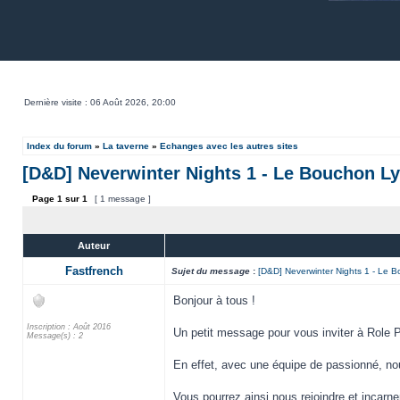
Dernière visite : 06 Août 2026, 20:00
Index du forum
»
La taverne
»
Echanges avec les autres sites
[D&D] Neverwinter Nights 1 - Le Bouchon L
Page
1
sur
1
[ 1 message ]
Auteur
Fastfrench
Sujet du message
:
[D&D] Neverwinter Nights 1 - Le 
Bonjour à tous !
Inscription : Août 2016
Un petit message pour vous inviter à Role Pl
Message(s) : 2
En effet, avec une équipe de passionné, no
Vous pourrez ainsi nous rejoindre et incar