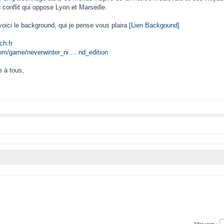
 conflit qui oppose Lyon et Marseille.
 voici le background, qui je pense vous plaira
[Lien Backgound]
ch.fr
om/game/neverwinter_ni ... nd_edition
e à tous,
Aller vers :