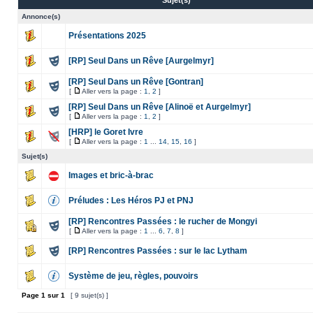
Sujet(s)
Annonce(s)
Présentations 2025
[RP] Seul Dans un Rêve [Aurgelmyr]
[RP] Seul Dans un Rêve [Gontran]
[
Aller vers la page :
1
,
2
]
[RP] Seul Dans un Rêve [Alinoë et Aurgelmyr]
[
Aller vers la page :
1
,
2
]
[HRP] le Goret Ivre
[
Aller vers la page :
1
...
14
,
15
,
16
]
Sujet(s)
Images et bric-à-brac
Préludes : Les Héros PJ et PNJ
[RP] Rencontres Passées : le rucher de Mongyi
[
Aller vers la page :
1
...
6
,
7
,
8
]
[RP] Rencontres Passées : sur le lac Lytham
Système de jeu, règles, pouvoirs
Page
1
sur
1
[ 9 sujet(s) ]