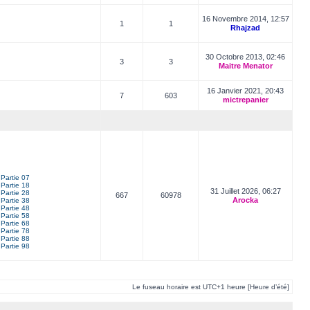
16 Novembre 2014, 12:57
1
1
Rhajzad
30 Octobre 2013, 02:46
3
3
Maitre Menator
16 Janvier 2021, 20:43
7
603
mictrepanier
Partie 07
Partie 18
31 Juillet 2026, 06:27
Partie 28
667
60978
Arocka
Partie 38
Partie 48
Partie 58
Partie 68
Partie 78
Partie 88
Partie 98
Le fuseau horaire est UTC+1 heure [Heure d’été]