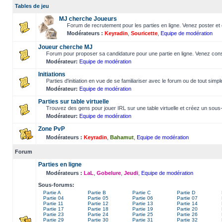
Tables de jeu
MJ cherche Joueurs
Forum de recrutement pour les parties en ligne. Venez poster et 
Modérateurs :
Keyradin
,
Souricette
,
Equipe de modération
Joueur cherche MJ
Forum pour proposer sa candidature pour une partie en ligne. Venez consu
Modérateur:
Equipe de modération
Initiations
Parties d'initiation en vue de se familiariser avec le forum ou de tout simp
Modérateur:
Equipe de modération
Parties sur table virtuelle
Trouvez des gens pour jouer IRL sur une table virtuelle et créez un sous-
Modérateur:
Equipe de modération
Zone PvP
Modérateurs :
Keyradin
,
Bahamut
,
Equipe de modération
Forum
Parties en ligne
Modérateurs :
LaL
,
Gobelure
,
Jeudi
,
Equipe de modération
Sous-forums:
Partie A
Partie B
Partie C
Partie D
Partie 04
Partie 05
Partie 06
Partie 07
Partie 11
Partie 12
Partie 13
Partie 14
Partie 17
Partie 18
Partie 19
Partie 20
Partie 23
Partie 24
Partie 25
Partie 26
Partie 29
Partie 30
Partie 31
Partie 32