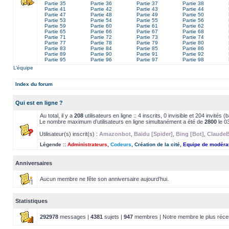
Partie 35
Partie 36
Partie 37
Partie 38
Partie 41
Partie 42
Partie 43
Partie 44
Partie 47
Partie 48
Partie 49
Partie 50
Partie 53
Partie 54
Partie 55
Partie 56
Partie 59
Partie 60
Partie 61
Partie 62
Partie 65
Partie 66
Partie 67
Partie 68
Partie 71
Partie 72
Partie 73
Partie 74
Partie 77
Partie 78
Partie 79
Partie 80
Partie 83
Partie 84
Partie 85
Partie 86
Partie 89
Partie 90
Partie 91
Partie 92
Partie 95
Partie 96
Partie 97
Partie 98
L’équipe
Index du forum
Qui est en ligne ?
Au total, il y a
208
utilisateurs en ligne :: 4 inscrits, 0 invisible et 204 invités
Le nombre maximum d’utilisateurs en ligne simultanément a été de
2800
le 0
Utilisateur(s) inscrit(s) :
Amazonbot
,
Baidu [Spider]
,
Bing [Bot]
,
Claude
Légende ::
Administrateurs
,
Codeurs
,
Création de la cité
,
Equipe de modéra
Anniversaires
Aucun membre ne fête son anniversaire aujourd’hui.
Statistiques
292978
messages |
4381
sujets |
947
membres | Notre membre le plus réce