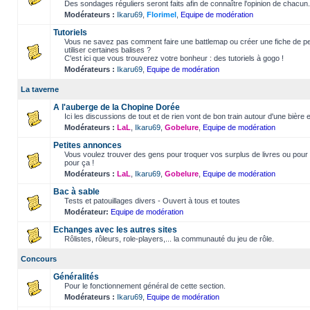
Des sondages réguliers seront faits afin de connaître l'opinion de chacun.
Modérateurs :
Ikaru69
,
Florimel
,
Equipe de modération
Tutoriels
Vous ne savez pas comment faire une battlemap ou créer une fiche de 
utiliser certaines balises ?
C'est ici que vous trouverez votre bonheur : des tutoriels à gogo !
Modérateurs :
Ikaru69
,
Equipe de modération
La taverne
A l'auberge de la Chopine Dorée
Ici les discussions de tout et de rien vont de bon train autour d'une bière 
Modérateurs :
LaL
,
Ikaru69
,
Gobelure
,
Equipe de modération
Petites annonces
Vous voulez trouver des gens pour troquer vos surplus de livres ou pour f
pour ça !
Modérateurs :
LaL
,
Ikaru69
,
Gobelure
,
Equipe de modération
Bac à sable
Tests et patouillages divers - Ouvert à tous et toutes
Modérateur:
Equipe de modération
Echanges avec les autres sites
Rôlistes, rôleurs, role-players,... la communauté du jeu de rôle.
Concours
Généralités
Pour le fonctionnement général de cette section.
Modérateurs :
Ikaru69
,
Equipe de modération