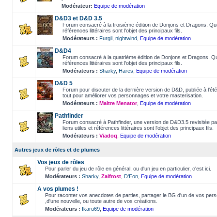
Modérateur:
Equipe de modération
D&D3 et D&D 3.5
Forum consacré à la troisième édition de Donjons et Dragons. Questi
références littéraires sont l'objet des principaux fils.
Modérateurs :
Furgil
,
nightwind
,
Equipe de modération
D&D4
Forum consacré à la quatrième édition de Donjons et Dragons. Quest
références littéraires sont l'objet des principaux fils.
Modérateurs :
Sharky
,
Hares
,
Equipe de modération
D&D 5
Forum pour discuter de la dernière version de D&D, publiée à l'été 
tout pour améliorer vos personnages et votre masterisation.
Modérateurs :
Maitre Menator
,
Equipe de modération
Pathfinder
Forum consacré à Pathfinder, une version de D&D3.5 revisitée par 
liens utiles et références littéraires sont l'objet des principaux fils.
Modérateurs :
Viadoq
,
Equipe de modération
Autres jeux de rôles et de plumes
Vos jeux de rôles
Pour parler du jeu de rôle en général, ou d'un jeu en particulier, c'est ici.
Modérateurs :
Sharky
,
Zalfrost
,
D'Eon
,
Equipe de modération
A vos plumes !
Pour raconter vos anecdotes de parties, partager le BG d'un de vos perso
,d'une nouvelle, ou toute autre de vos créations.
Modérateurs :
Ikaru69
,
Equipe de modération