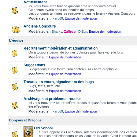
Actuellement
Ici, vous trouverez tout ce qui concerne le concours actuel.
Ce contenu varie donc en fonction du temps.
Les concours terminés se retrouvent dans le forum « Anciens Concours 
Modérateurs :
Ikaru69
,
Equipe de modération
Anciens Concours
Modérateurs :
Sharky
,
Zalfrost
,
D'Eon
,
Equipe de modération
L'équipe
Recrutement modération et administration
On a toujours besoin de bonnes volontés pour faire vivre le forum.
Modérateur:
Equipe de modération
Suggestions
Suggestions sur le forum, son contenu, sa charte graphique...
Modérateur:
Equipe de modération
Travaux en cours, signalement des bugs
Bugs, tests, beta, etc.
Modérateur:
Equipe de modération
Archivages et problèmes résolus
Ici vous trouverez les premières traces du passé du forum et vous pourr
été effectuées.
Modérateurs :
Ikaru69
,
Equipe de modération
Donjons et Dragons
Old School
On les appelle les Old School, adeptes inconditionnels des versio
pour les collectionneurs et les vieux de la vieille. C'est le retour au