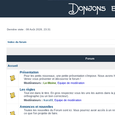
Dernière visite : 08 Août 2026, 23:31
Index du forum
Forum
Accueil
Présentation
Pour les petits nouveaux, une petite présentation s'impose. Nous avons h
Venez vous présenter et découvrez le forum !
Modérateurs :
Le-Moine
,
Equipe de modération
Les règles
Tout est dans le titre. En gros respectez vous les uns les autres dans la
orthographe (ou un bon correcteur).
Modérateurs :
Ikaru69
,
Equipe de modération
Annonces et nouvelles
Toutes les nouvelles du Forum sont ici. Vous pourrez avoir accès à un retou
ce que l'on projette de faire.