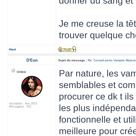
donner du sang et v
Je me creuse la têt
trouver quelque ch
Haut
D'Eon
Sujet du message :
Re: Conseil perso Vampire Masca
Par nature, les vam
Ombre
semblables et comp
procurer ce dk t i
Inscription : Nov 2013
les plus indépenda
Message(s) : 551
fonctionnelle et uti
meilleure pour cré