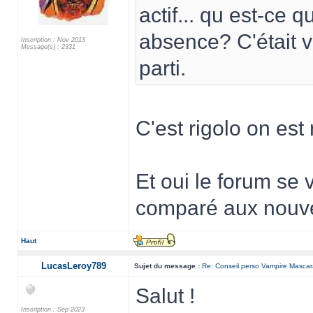
actif... qu est-ce 
absence? C'était v
Inscription : Nov 2013
Message(s) : 2331
parti.
C'est rigolo on e
Et oui le forum se 
comparé aux nouvea
Haut
LucasLeroy789
Sujet du message :
Re: Conseil perso Vampire Masca
Salut !
Inscription : Sep 2023