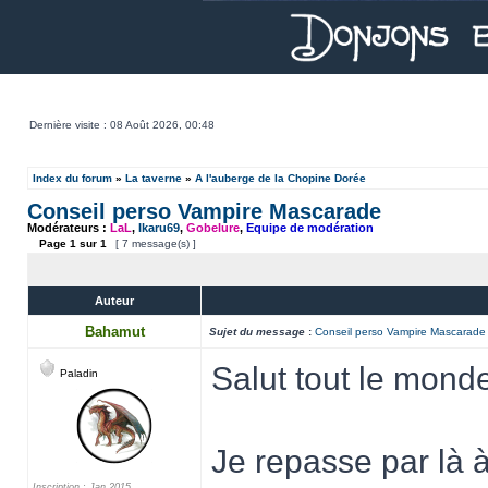
Dernière visite : 08 Août 2026, 00:48
Index du forum
»
La taverne
»
A l'auberge de la Chopine Dorée
Conseil perso Vampire Mascarade
Modérateurs :
LaL
,
Ikaru69
,
Gobelure
,
Equipe de modération
Page
1
sur
1
[ 7 message(s) ]
Auteur
Bahamut
Sujet du message
:
Conseil perso Vampire Mascarade
Salut tout le monde
Paladin
Je repasse par là à
Inscription : Jan 2015