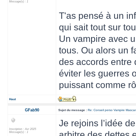
Message(s) : 1
T'as pensé à un in
qui sait tout sur to
Un vampire avec un
tous. Ou alors un f
des accords entre 
éviter les guerres o
puissant comme rôl
Haut
GFab90
Sujet du message :
Re: Conseil perso Vampire Masca
Je rejoins l’idée de
Inscription : Avr 2025
arbitre des dettes
Message(s) : 1