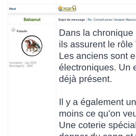
Haut
Bahamut
Sujet du message :
Re: Conseil perso Vampire Masca
Dans la chronique o
Paladin
ils assurent le rôle 
Les anciens sont en
Inscription : Jan 2015
électroniques. Un 
Message(s) : 2902
déjà présent.
Il y a également u
moins ce qu'on veu
Une coterie spécia