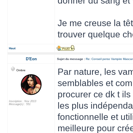
donner du sang et v
Je me creuse la têt
trouver quelque ch
Haut
D'Eon
Sujet du message :
Re: Conseil perso Vampire Masca
Par nature, les vam
Ombre
semblables et comp
procurer ce dk t i
Inscription : Nov 2013
les plus indépenda
Message(s) : 551
fonctionnelle et uti
meilleure pour cré