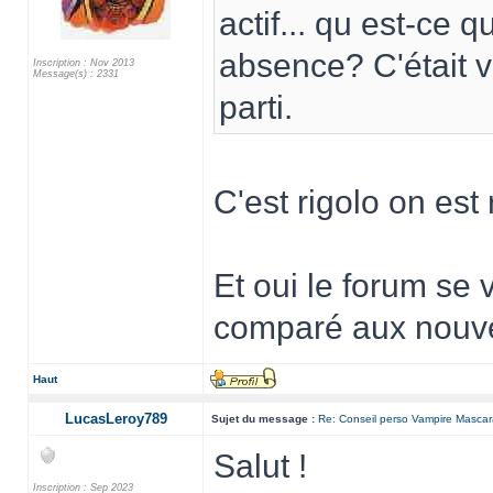
actif... qu est-ce 
absence? C'était v
Inscription : Nov 2013
Message(s) : 2331
parti.
C'est rigolo on e
Et oui le forum se 
comparé aux nouvea
Haut
LucasLeroy789
Sujet du message :
Re: Conseil perso Vampire Masca
Salut !
Inscription : Sep 2023