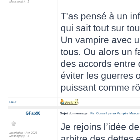
Message(s) : 1
T'as pensé à un in
qui sait tout sur to
Un vampire avec un
tous. Ou alors un f
des accords entre 
éviter les guerres o
puissant comme rôl
Haut
GFab90
Sujet du message :
Re: Conseil perso Vampire Masca
Je rejoins l’idée de
Inscription : Avr 2025
arbitre des dettes
Message(s) : 1