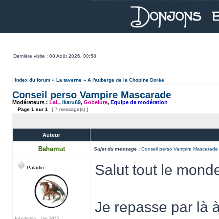
Dernière visite : 08 Août 2026, 00:58
Index du forum
»
La taverne
»
A l'auberge de la Chopine Dorée
Conseil perso Vampire Mascarade
Modérateurs :
LaL
,
Ikaru69
,
Gobelure
,
Equipe de modération
Page
1
sur
1
[ 7 message(s) ]
Auteur
Bahamut
Sujet du message
:
Conseil perso Vampire Mascarade
Salut tout le monde
Paladin
Je repasse par là à
Inscription : Jan 2015