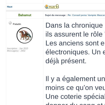
Haut
Bahamut
Sujet du message :
Re: Conseil perso Vampire Masca
Dans la chronique o
Paladin
ils assurent le rôle 
Les anciens sont en
Inscription : Jan 2015
électroniques. Un 
Message(s) : 2902
déjà présent.
Il y a également u
moins ce qu'on veu
Une coterie spécia