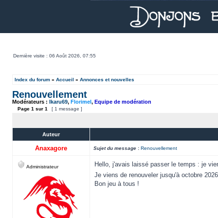
Dernière visite : 06 Août 2026, 07:55
Index du forum
»
Accueil
»
Annonces et nouvelles
Renouvellement
Modérateurs :
Ikaru69
,
Florimel
,
Equipe de modération
Page
1
sur
1
[ 1 message ]
Auteur
Anaxagore
Sujet du message
:
Renouvellement
Hello, j'avais laissé passer le temps : je vi
Administrateur
Je viens de renouveler jusqu'à octobre 202
Bon jeu à tous !