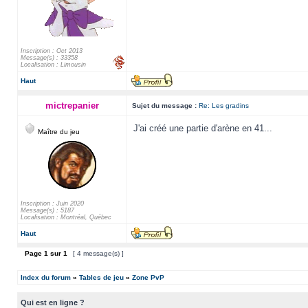
Inscription : Oct 2013
Message(s) : 33358
Localisation : Limousin
Haut
mictrepanier
Sujet du message :
Re: Les gradins
J'ai créé une partie d'arène en 41...
Maître du jeu
Inscription : Juin 2020
Message(s) : 5187
Localisation : Montréal, Québec
Haut
Page
1
sur
1
[ 4 message(s) ]
Index du forum
»
Tables de jeu
»
Zone PvP
Qui est en ligne ?