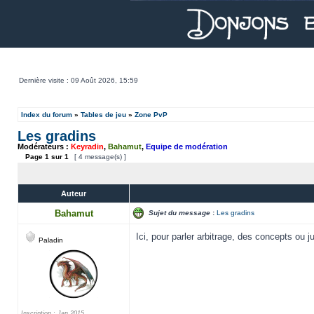
Dernière visite : 09 Août 2026, 15:59
Index du forum
»
Tables de jeu
»
Zone PvP
Les gradins
Modérateurs :
Keyradin
,
Bahamut
,
Equipe de modération
Page
1
sur
1
[ 4 message(s) ]
Auteur
Bahamut
Sujet du message
:
Les gradins
Ici, pour parler arbitrage, des concepts ou j
Paladin
Inscription : Jan 2015