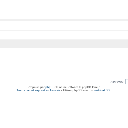
Aller vers :
Propulsé par
phpBB
® Forum Software © phpBB Group
Traduction et support en français
• Utiliser phpBB avec un
certificat SSL