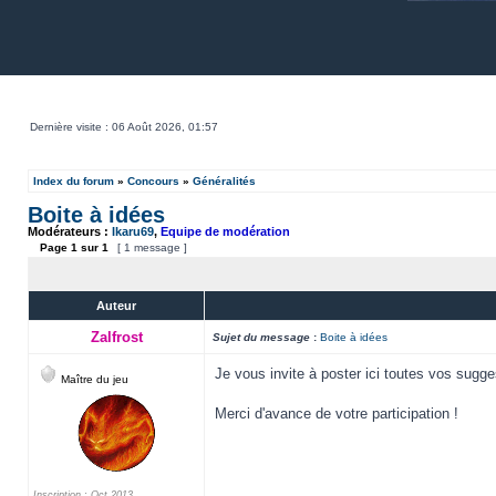
Dernière visite : 06 Août 2026, 01:57
Index du forum
»
Concours
»
Généralités
Boite à idées
Modérateurs :
Ikaru69
,
Equipe de modération
Page
1
sur
1
[ 1 message ]
Auteur
Zalfrost
Sujet du message
:
Boite à idées
Je vous invite à poster ici toutes vos sugg
Maître du jeu
Merci d'avance de votre participation !
Inscription : Oct 2013