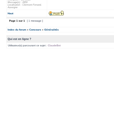
Message(s) : 2859
Localisation : Clermont-Ferrand,
Auvergne
Haut
Page
1
sur
1
[ 1 message ]
Index du forum
»
Concours
»
Généralités
Qui est en ligne ?
Utilisateur(s) parcourant ce sujet :
ClaudeBot