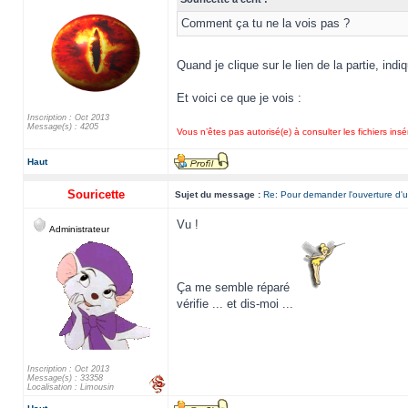
Comment ça tu ne la vois pas ?
Quand je clique sur le lien de la partie, ind
Et voici ce que je vois :
Inscription : Oct 2013
Message(s) : 4205
Vous n’êtes pas autorisé(e) à consulter les fichiers in
Haut
Souricette
Sujet du message :
Re: Pour demander l'ouverture d'u
Vu !
Administrateur
Ça me semble réparé
vérifie ... et dis-moi ...
Inscription : Oct 2013
Message(s) : 33358
Localisation : Limousin