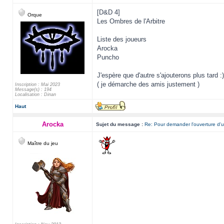
[D&D 4]
Orque
Les Ombres de l'Arbitre
Liste des joueurs
Arocka
Puncho
J'espère que d'autre s'ajouterons plus tard :)
( je démarche des amis justement )
Inscription : Mai 2023
Message(s) : 194
Localisation : Dinan
Haut
Arocka
Sujet du message :
Re: Pour demander l'ouverture d'u
Maître du jeu