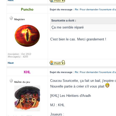
Haut
Puncho
Sujet du message :
Re: Pour demander l'ouverture d'u
Magicien
Souricette a écrit :
Ça me semble réparé
C'est bien le cas. Merci grandement !
Inscription : Oct 2013
Message(s) : 4205
Haut
KHL
Sujet du message :
Re: Pour demander l'ouverture d'u
Coucou Souricette, ça fait un bail, j'espère 
Maître du jeu
Nouvelle partie à créer s'il vous plait
[KHL] Les Héritiers d'Aradh
MJ : KHL
Joueurs :