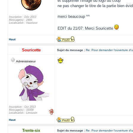
et supprimer l'image du logo du coup
ne pas changer le titre de la partie bien év
merci beaucoup ^^
Inscription : Déc 2013
Message(s) : 2466
Localisation : Vaucluse
EDIT du 21/07: Merci Souricette
Haut
Souricette
Sujet du message :
Re: Pour demander l'ouverture d'u
Administrateur
Inscription : Oct 2013
Message(s) : 33358
Localisation : Limousin
Haut
Trente-six
Sujet du message :
Re: Pour demander l'ouverture d'u