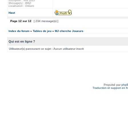
Inscription : Nov 2013
Message(s) : 8662
Localisation : Orléans
Haut
Page
12
sur
12
[ 234 message(s) ]
Index du forum
»
Tables de jeu
»
MJ cherche Joueurs
Qui est en ligne ?
Utilisateur(s) parcourant ce sujet : Aucun utilisateur inscrit
Propulsé par
php
Traduction et support en f