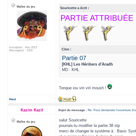
Maître du jeu
Souricette a écrit :
PARTIE ATTRIBUÉE
Inscription : Nov 2013
Citer :
Message(s) : 2331
Partie 07
[KHL] Les Héritiers d'Aradh
MD : KHL
Tonque iou viri viri moush !
Haut
Kazim Kazil
Sujet du message :
Re: Pour demander l'ouverture d'u
salut Souricette
Maître du jeu
pourrais-tu modifier la partie 38 stp
merci de changer le système à : Basic Syst