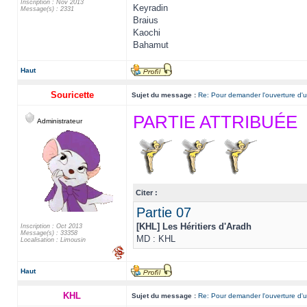
Inscription : Nov 2013
Keyradin
Message(s) : 2331
Braius
Kaochi
Bahamut
Haut
Souricette
Sujet du message :
Re: Pour demander l'ouverture d'u
PARTIE ATTRIBUÉE
Administrateur
Citer :
Partie 07
[KHL] Les Héritiers d'Aradh
Inscription : Oct 2013
Message(s) : 33358
MD : KHL
Localisation : Limousin
Haut
KHL
Sujet du message :
Re: Pour demander l'ouverture d'u