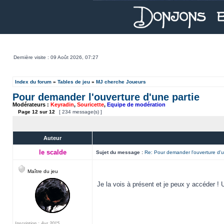
Dernière visite : 09 Août 2026, 07:27
Index du forum
»
Tables de jeu
»
MJ cherche Joueurs
Pour demander l'ouverture d'une partie
Modérateurs :
Keyradin
,
Souricette
,
Equipe de modération
Page
12
sur
12
[ 234 message(s) ]
Auteur
le scalde
Sujet du message :
Re: Pour demander l'ouverture d'u
Maître du jeu
Je la vois à présent et je peux y accéder ! 
Inscription : Avr 2015