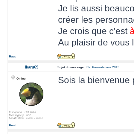
Je lis aussi beauc
créer les personna
Je crois que c'est
Au plaisir de vous l
Haut
Ikaru69
Sujet du message :
Re: Présentations 2013
Sois la bienvenue
Ombre
Inscription : Oct 2013
Message(s) : 552
Localisation : Dijon, France
Haut