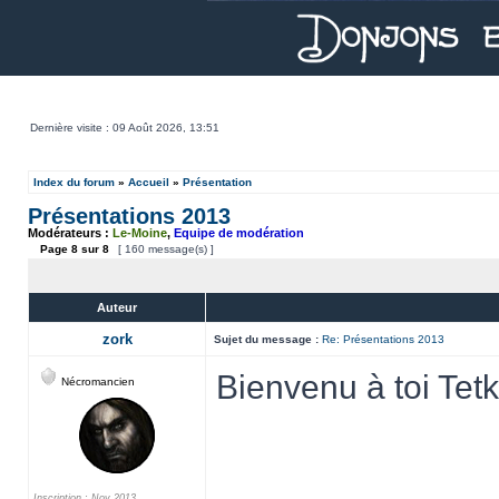
Dernière visite : 09 Août 2026, 13:51
Index du forum
»
Accueil
»
Présentation
Présentations 2013
Modérateurs :
Le-Moine
,
Equipe de modération
Page
8
sur
8
[ 160 message(s) ]
Auteur
zork
Sujet du message :
Re: Présentations 2013
Bienvenu à toi Tetk
Nécromancien
Inscription : Nov 2013