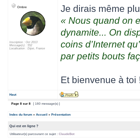
Je dirais même plu
Ombre
« Nous quand on en 
dynamite... On disp
coins d’Internet qu’
Inscription : Oct 2013
Message(s) : 552
Localisation : Dijon, France
par petits bouts fa
Et bienvenue à toi 
Haut
Page
8
sur
8
[ 160 message(s) ]
Index du forum
»
Accueil
»
Présentation
Qui est en ligne ?
Utilisateur(s) parcourant ce sujet :
ClaudeBot