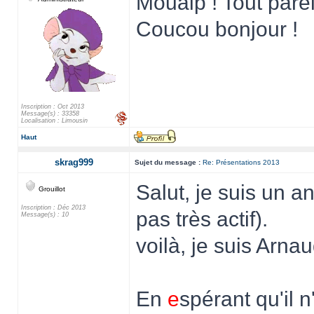
Mouaip ! Tout pareil
Coucou bonjour !
Inscription : Oct 2013
Message(s) : 33358
Localisation : Limousin
Haut
skrag999
Sujet du message :
Re: Présentations 2013
Salut, je suis un an
Grouillot
Inscription : Déc 2013
pas très actif).
Message(s) : 10
voilà, je suis Arna
En
e
spérant qu'il 