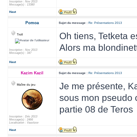
Inscription : Nov 2013
Message(s) : 13380
Haut
Pomoa
Sujet du message :
Re: Présentations 2013
Oh tiens, Tetketa e
Troll
Alors ma blondinet
Inscription : Nov 2013
Message(s) : 347
Haut
Kazim Kazil
Sujet du message :
Re: Présentations 2013
Je me présente, K
Maître du jeu
sous mon pseudo com
partie 08 de Teros
Inscription : Déc 2013
Message(s) : 2466
Localisation : Vaucluse
Haut