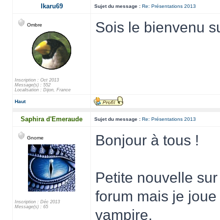
Ikaru69
Sujet du message :
Re: Présentations 2013
Sois le bienvenu s
Ombre
Inscription : Oct 2013
Message(s) : 552
Localisation : Dijon, France
Haut
Saphira d'Emeraude
Sujet du message :
Re: Présentations 2013
Bonjour à tous !
Gnome
Petite nouvelle su
forum mais je joue 
Inscription : Déc 2013
Message(s) : 65
vampire.