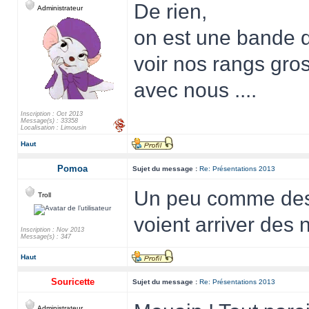
De rien,
Administrateur
on est une bande d
voir nos rangs gro
avec nous ....
Inscription : Oct 2013
Message(s) : 33358
Localisation : Limousin
Haut
Pomoa
Sujet du message :
Re: Présentations 2013
Un peu comme des 
Troll
voient arriver des
Inscription : Nov 2013
Message(s) : 347
Haut
Souricette
Sujet du message :
Re: Présentations 2013
Administrateur