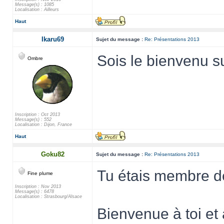
Message(s) : 1085
Localisation : Ailleurs
Haut
Ikaru69
Sujet du message :
Re: Présentations 2013
Sois le bienvenu su
Ombre
Inscription : Oct 2013
Message(s) : 552
Localisation : Dijon, France
Haut
Goku82
Sujet du message :
Re: Présentations 2013
Tu étais membre de
Fine plume
Inscription : Nov 2013
Message(s) : 6478
Localisation : Strasbourg/Alsace
Bienvenue à toi et 