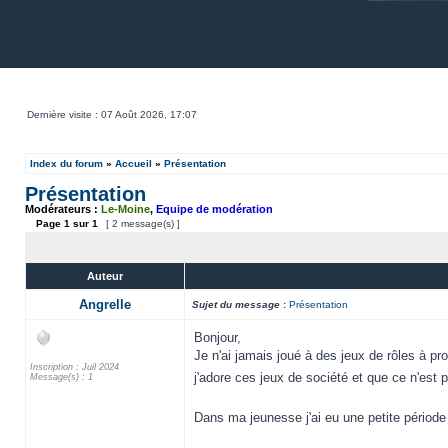
Dernière visite : 07 Août 2026, 17:07
Index du forum
»
Accueil
»
Présentation
Présentation
Modérateurs :
Le-Moine
,
Equipe de modération
Page
1
sur
1
[ 2 message(s) ]
Auteur
Angrelle
Sujet du message
:
Présentation
Bonjour,
Je n'ai jamais joué à des jeux de rôles à p
Inscription : Juil 2024
j'adore ces jeux de société et que ce n'est 
Message(s) : 1
Dans ma jeunesse j'ai eu une petite périod