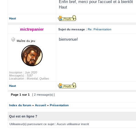
Enfin bref, merci pour l'accueil et à bientôt
Haut
Haut
mictrepanier
Sujet du message :
Re: Présentation
bienvenue!
Maître du jeu
Inscription : Juin 2020
Message(s) : 5187
Localisation : Montréal, Québec
Haut
Page
1
sur
1
[ 2 message(s) ]
Index du forum
»
Accueil
»
Présentation
Qui est en ligne ?
Utilisateur(s) parcourant ce sujet : Aucun utilisateur inscrit