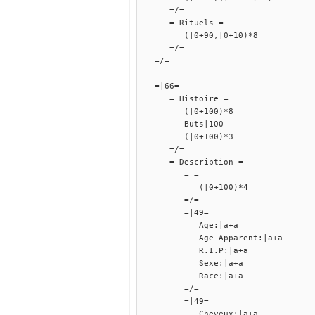
=/=
= Rituels =
(|0+90,|0+10)*8
=/=
=/=
=|66=
= Histoire =
(|0+100)*8
Buts|100
(|0+100)*3
=/=
= Description =
= =
(|0+100)*4
=/=
=|49=
Age:|a+a
Age Apparent:|a+a
R.I.P:|a+a
Sexe:|a+a
Race:|a+a
=/=
=|49=
Cheveux:|a+a