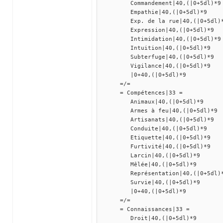
Commandement|40,(|0+5dl)*9
Empathie|40,(|0+5dl)*9
Exp. de la rue|40,(|0+5dl)
Expression|40,(|0+5dl)*9
Intimidation|40,(|0+5dl)*9
Intuition|40,(|0+5dl)*9
Subterfuge|40,(|0+5dl)*9
Vigilance|40,(|0+5dl)*9
|0+40,(|0+5dl)*9
=/=
= Compétences|33 =
Animaux|40,(|0+5dl)*9
Armes à feu|40,(|0+5dl)*9
Artisanats|40,(|0+5dl)*9
Conduite|40,(|0+5dl)*9
Etiquette|40,(|0+5dl)*9
Furtivité|40,(|0+5dl)*9
Larcin|40,(|0+5dl)*9
Mêlée|40,(|0+5dl)*9
Représentation|40,(|0+5dl)
Survie|40,(|0+5dl)*9
|0+40,(|0+5dl)*9
=/=
= Connaissances|33 =
Droit|40,(|0+5dl)*9