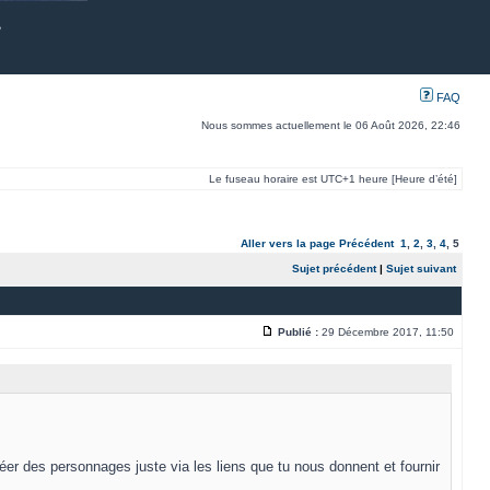
FAQ
Nous sommes actuellement le 06 Août 2026, 22:46
Le fuseau horaire est UTC+1 heure [Heure d’été]
Aller vers la page
Précédent
1
,
2
,
3
,
4
,
5
Sujet précédent
|
Sujet suivant
Publié :
29 Décembre 2017, 11:50
réer des personnages juste via les liens que tu nous donnent et fournir