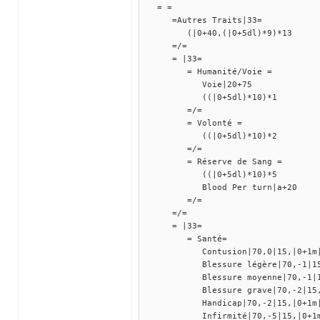
= =
=Autres Traits|33=
(|0+40,(|0+5dl)*9)*13
=/=
= |33=
= Humanité/Voie =
Voie|20+75
((|0+5dl)*10)*1
=/=
= Volonté =
((|0+5dl)*10)*2
=/=
= Réserve de Sang =
((|0+5dl)*10)*5
Blood Per turn|a+20
=/=
=/=
= |33=
= Santé=
Contusion|70,0|15,|0+1m|[s
Blessure légère|70,-1|15,|0
Blessure moyenne|70,-1|15,|
Blessure grave|70,-2|15,|0+
Handicap|70,-2|15,|0+1m|[s
Infirmité|70,-5|15,|0+1m|[