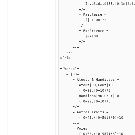
Invalidité|85,|0+1m|[stat
=/=
= Faiblesse =
(|0+100)*2
=/=
= Expérience =
|0+100
=/=
=/=
=/=
=[/]=
=[Verso]=
= |33=
= Atouts & Handicaps =
Atout|90,Cout|10
(|0+90,|0+10)*5
Handicap|90,Cout|10
(|0+90,|0+10)*5
=/=
= Autres Traits =
(|0+45,(|0+5dl)*9)*10
=/=
= Voies =
(|0+65,(|0+5dl)*5)*10