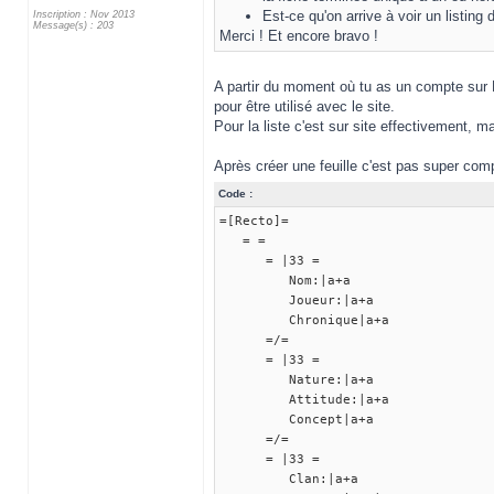
Est-ce qu'on arrive à voir un listing
Inscription : Nov 2013
Message(s) : 203
Merci ! Et encore bravo !
A partir du moment où tu as un compte sur P
pour être utilisé avec le site.
Pour la liste c'est sur site effectivement, 
Après créer une feuille c'est pas super comp
Code :
=[Recto]=
= =
= |33 =
Nom:|a+a
Joueur:|a+a
Chronique|a+a
=/=
= |33 =
Nature:|a+a
Attitude:|a+a
Concept|a+a
=/=
= |33 =
Clan:|a+a