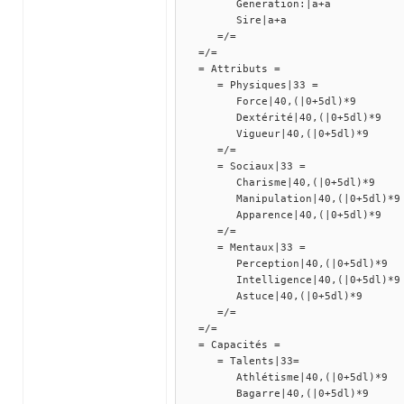
Generation:|a+a
Sire|a+a
=/=
=/=
= Attributs =
= Physiques|33 =
Force|40,(|0+5dl)*9
Dextérité|40,(|0+5dl)*9
Vigueur|40,(|0+5dl)*9
=/=
= Sociaux|33 =
Charisme|40,(|0+5dl)*9
Manipulation|40,(|0+5dl)*9
Apparence|40,(|0+5dl)*9
=/=
= Mentaux|33 =
Perception|40,(|0+5dl)*9
Intelligence|40,(|0+5dl)*9
Astuce|40,(|0+5dl)*9
=/=
=/=
= Capacités =
= Talents|33=
Athlétisme|40,(|0+5dl)*9
Bagarre|40,(|0+5dl)*9