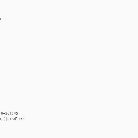
9
+5dl)*5
(|0+5dl)*5