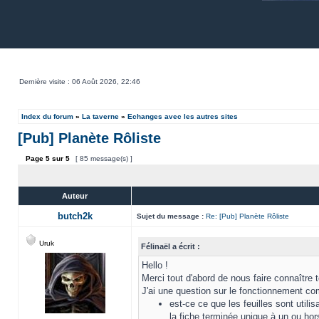
Dernière visite : 06 Août 2026, 22:46
Index du forum
»
La taverne
»
Echanges avec les autres sites
[Pub] Planète Rôliste
Page
5
sur
5
[ 85 message(s) ]
Auteur
butch2k
Sujet du message :
Re: [Pub] Planète Rôliste
Uruk
Félinaël a écrit :
Hello !
Merci tout d'abord de nous faire connaître t
J'ai une question sur le fonctionnement co
est-ce ce que les feuilles sont util
la fiche terminée unique à un ou hor