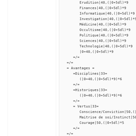
Erudition|40,(|0+5dl)*9
Finances|40,(|0+5dl)*9
Informatique|40,(|0+5dl)*9
Investigation|40,(|0+5dl)*
Médicine|40,(|0+5dl)*9
Occultisme|40,(|0+5dl)*9
Politique|40,(|0+5dl)*9
Sciences|40,(|0+5dl)*9
Technologie|40,(|0+5dl)*9
|0+40,(|0+5dl)*9
=/=
=/=
= Avantages =
=Disciplines|33=
(|0+40,(|0+5dl)*9)*6
=/=
=Historiques|33=
(|0+40,(|0+5dl)*9)*6
=/=
= Vertus|33=
Conscience/Conviction|50,(|0
Maitrise de soi/Instinct|50,
Courage|50,(|0+5dl)*5
=/=
=/=