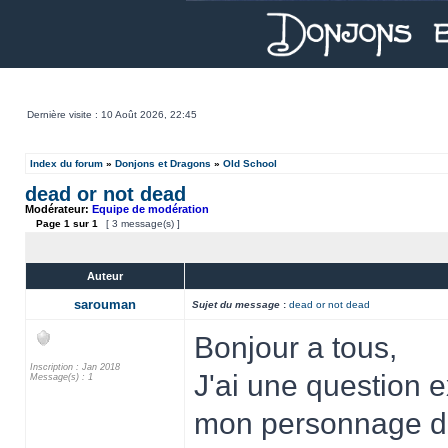
Dernière visite : 10 Août 2026, 22:45
Index du forum
»
Donjons et Dragons
»
Old School
dead or not dead
Modérateur:
Equipe de modération
Page
1
sur
1
[ 3 message(s) ]
Auteur
sarouman
Sujet du message
:
dead or not dead
Bonjour a tous,
Inscription : Jan 2018
J'ai une question e
Message(s) : 1
mon personnage de