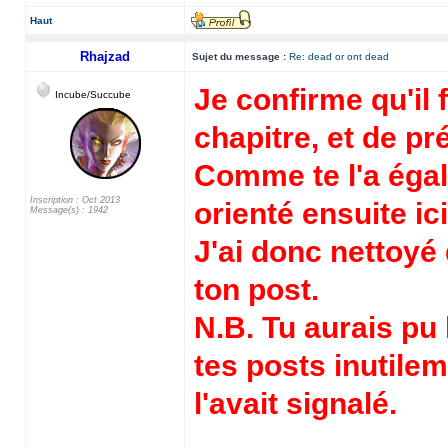
Haut
Rhajzad
Sujet du message :
Re: dead or ont dead
Je confirme qu'il 
Incube/Succube
chapitre, et de pr
Comme te l'a égal
Inscription : Oct 2013
orienté ensuite ici
Message(s) : 1942
J'ai donc nettoyé 
ton post.
N.B. Tu aurais pu
tes posts inutilem
l'avait signalé.