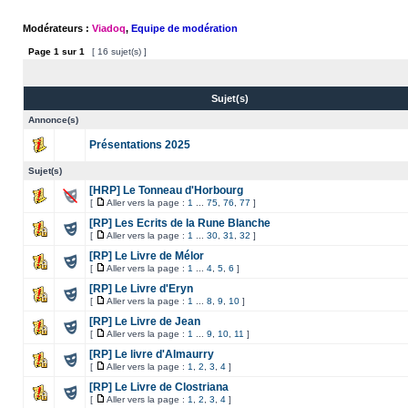
Modérateurs :
Viadoq
,
Equipe de modération
Page
1
sur
1
[ 16 sujet(s) ]
Sujet(s)
Annonce(s)
Présentations 2025
Sujet(s)
[HRP] Le Tonneau d'Horbourg
[
Aller vers la page :
1
...
75
,
76
,
77
]
[RP] Les Ecrits de la Rune Blanche
[
Aller vers la page :
1
...
30
,
31
,
32
]
[RP] Le Livre de Mélor
[
Aller vers la page :
1
...
4
,
5
,
6
]
[RP] Le Livre d'Eryn
[
Aller vers la page :
1
...
8
,
9
,
10
]
[RP] Le Livre de Jean
[
Aller vers la page :
1
...
9
,
10
,
11
]
[RP] Le livre d'Almaurry
[
Aller vers la page :
1
,
2
,
3
,
4
]
[RP] Le Livre de Clostriana
[
Aller vers la page :
1
,
2
,
3
,
4
]