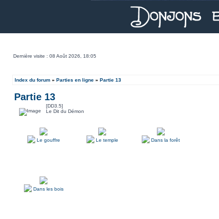
Dernière visite : 08 Août 2026, 18:05
Index du forum
»
Parties en ligne
»
Partie 13
Partie 13
[DD3.5]
Le Dit du Démon
Le gouffre
Le temple
Dans la forêt
Dans les bois