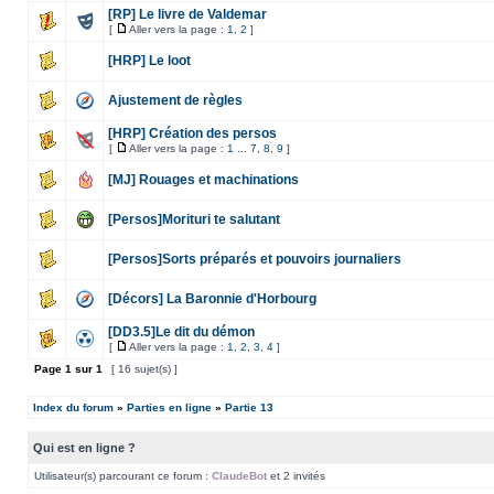
[RP] Le livre de Valdemar
[
Aller vers la page :
1
,
2
]
[HRP] Le loot
Ajustement de règles
[HRP] Création des persos
[
Aller vers la page :
1
...
7
,
8
,
9
]
[MJ] Rouages et machinations
[Persos]Morituri te salutant
[Persos]Sorts préparés et pouvoirs journaliers
[Décors] La Baronnie d'Horbourg
[DD3.5]Le dit du démon
[
Aller vers la page :
1
,
2
,
3
,
4
]
Page
1
sur
1
[ 16 sujet(s) ]
Index du forum
»
Parties en ligne
»
Partie 13
Qui est en ligne ?
Utilisateur(s) parcourant ce forum :
ClaudeBot
et 2 invités