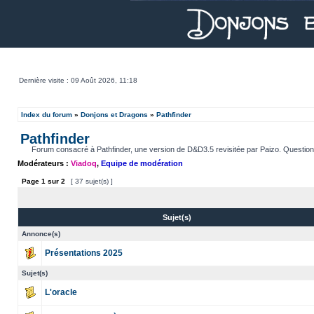
Dernière visite : 09 Août 2026, 11:18
Index du forum
»
Donjons et Dragons
»
Pathfinder
Pathfinder
Forum consacré à Pathfinder, une version de D&D3.5 revisitée par Paizo. Questions, aid
Modérateurs :
Viadoq
,
Equipe de modération
Page
1
sur
2
[ 37 sujet(s) ]
Sujet(s)
Annonce(s)
Présentations 2025
Sujet(s)
L'oracle