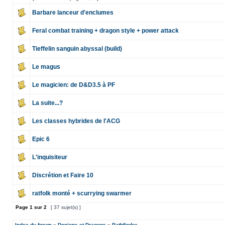
Barbare lanceur d'enclumes
Feral combat training + dragon style + power attack
Tieffelin sanguin abyssal (build)
Le magus
Le magicien: de D&D3.5 à PF
La suite...?
Les classes hybrides de l'ACG
Epic 6
L'inquisiteur
Discrétion et Faire 10
ratfolk monté + scurrying swarmer
Page
1
sur
2
[ 37 sujet(s) ]
Index du forum
»
Donjons et Dragons
»
Pathfinder