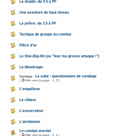
Le druide: de 3.5 à PF
Une aventure de haut niveau
Le prêtre: de 3.5 à PF
Tactique de groupe au combat
Pièce d'or
Le One-Big-Hit (ou "fear ma grosse attaque !")
Le bloodrager
La suite : questionnaire de sondage
Sondage :
[
Aller vers la page :
1
,
2
]
L'enquêteur
Le rôdeur
L'ensorceleur
L'alchimiste
Le combat martial
[
Aller vers la page :
1
,
2
]