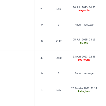
16 Juin 2023, 10:38
20
546
Keyradin
0
0
Aucun message
05 Juin 2025, 23:13
8
2147
Elzibio
13 Avril 2023, 02:46
42
2970
Souricette
0
0
Aucun message
20 Février 2021, 11:14
16
525
kallaghan