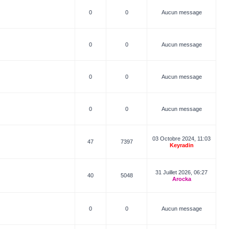
0
0
Aucun message
0
0
Aucun message
0
0
Aucun message
0
0
Aucun message
03 Octobre 2024, 11:03
47
7397
Keyradin
31 Juillet 2026, 06:27
40
5048
Arocka
0
0
Aucun message