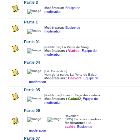
Partie D
Modérateur:
Equipe de
modération
Partie E
Modérateur:
Equipe de
modération
Partie 01
[Pathfinder] La Pierre de Sang
Modérateurs :
Viadoq
,
Equipe de
modération
Partie 04
[D&D5e édition]
Nom de la partie: La Porte de Baldur
Modérateurs :
Daevore
,
Equipe de
modération
Partie 05
[Pathfinder]Golarion: l'age des cristaux
Modérateurs :
Goku82
,
Equipe de
modération
Partie 06
Ravenloft
[DD5] En terres maudites
Modérateurs :
le
scalde
,
Equipe de
modération
Partie 07