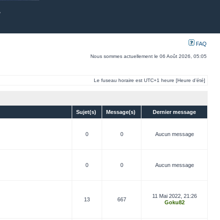
FAQ
Nous sommes actuellement le 06 Août 2026, 05:05
Le fuseau horaire est UTC+1 heure [Heure d’été]
Sujet(s)
Message(s)
Dernier message
0
0
Aucun message
0
0
Aucun message
11 Mai 2022, 21:26
13
667
Goku82