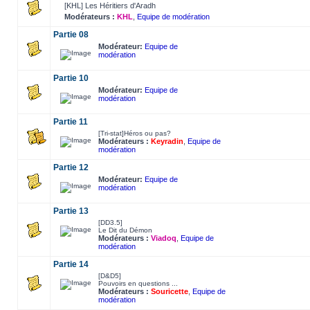
[KHL] Les Héritiers d'Aradh
Modérateurs :
KHL
,
Equipe de modération
Partie 08
Modérateur:
Equipe de
modération
Partie 10
Modérateur:
Equipe de
modération
Partie 11
[Tri-stat]Héros ou pas?
Modérateurs :
Keyradin
,
Equipe de
modération
Partie 12
Modérateur:
Equipe de
modération
Partie 13
[DD3.5]
Le Dit du Démon
Modérateurs :
Viadoq
,
Equipe de
modération
Partie 14
[D&D5]
Pouvoirs en questions ...
Modérateurs :
Souricette
,
Equipe de
modération