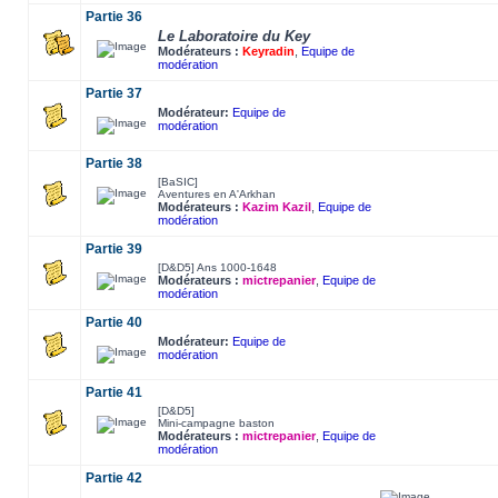
Partie 36
Le Laboratoire du Key
Modérateurs :
Keyradin
,
Equipe de
modération
Partie 37
Modérateur:
Equipe de
modération
Partie 38
[BaSIC]
Aventures en A'Arkhan
Modérateurs :
Kazim Kazil
,
Equipe de
modération
Partie 39
[D&D5] Ans 1000-1648
Modérateurs :
mictrepanier
,
Equipe de
modération
Partie 40
Modérateur:
Equipe de
modération
Partie 41
[D&D5]
Mini-campagne baston
Modérateurs :
mictrepanier
,
Equipe de
modération
Partie 42