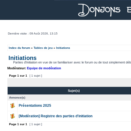
Dernière visite : 09 Août 2026, 13:15
Index du forum
»
Tables de jeu
»
Initiations
Initiations
Parties d'initiation en vue de se familiariser avec le forum ou de tout simplement déb
Modérateur:
Equipe de modération
Page
1
sur
1
[ 1 sujet ]
Sujet(s)
Annonce(s)
Présentations 2025
[Modération] Registre des parties d'initiation
Page
1
sur
1
[ 1 sujet ]