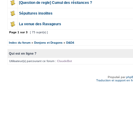
[Question de regle] Cumul des résitances ?
Sépultures insolites
La venue des Ravageurs
Page
1
sur
3
[ 75 sujet(s) ]
Index du forum
»
Donjons et Dragons
»
D&D4
Qui est en ligne ?
Utilisateur(s) parcourant ce forum :
ClaudeBot
Propulsé par
php
Traduction et support en f