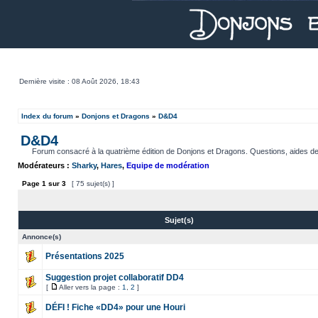
Dernière visite : 08 Août 2026, 18:43
Index du forum
»
Donjons et Dragons
»
D&D4
D&D4
Forum consacré à la quatrième édition de Donjons et Dragons. Questions, aides de jeu, 
Modérateurs :
Sharky
,
Hares
,
Equipe de modération
Page
1
sur
3
[ 75 sujet(s) ]
Sujet(s)
Annonce(s)
Présentations 2025
Suggestion projet collaboratif DD4
[
Aller vers la page :
1
,
2
]
DÉFI ! Fiche «DD4» pour une Houri