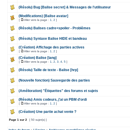
(Résolu) Bug [Balise secret] & Messages de l'utilisateur
(Modifications) [Balise avatar]
[
Aller vers la page :
1
,
2
]
(Résolu) Balises cadre+spoiler - Problèmes
(Résolu) Syntaxe Balise HIDE et bandeau
(Création) Affichage des parties actives
[
Aller vers la page :
1
,
2
]
(Création) Balise [lang]
[
Aller vers la page :
1
,
2
,
3
,
4
,
5
]
(Résolu) Taille de texte - Balise [hrp]
(Nouvelle fonction) Sauvegarde des parties
(Amélioration) "Étiquettes" des forums et sujets
(Résolu) Amis codeurs, j'ai un PBM d'ordi
[
Aller vers la page :
1
,
2
]
(Création) Une partie achat vente ?
Page
1
sur
2
[ 50 sujet(s) ]
Index du forum
»
L'équipe
»
Archivages et problèmes résolus