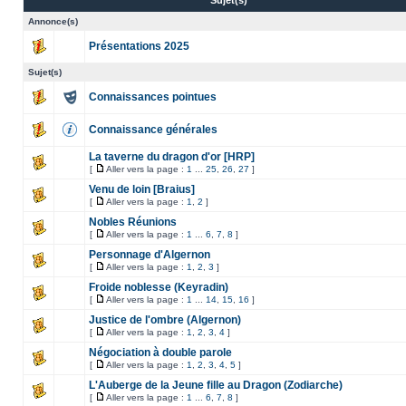
Sujet(s)
Annonce(s)
Présentations 2025
Sujet(s)
Connaissances pointues
Connaissance générales
La taverne du dragon d'or [HRP]
[
Aller vers la page :
1
...
25
,
26
,
27
]
Venu de loin [Braius]
[
Aller vers la page :
1
,
2
]
Nobles Réunions
[
Aller vers la page :
1
...
6
,
7
,
8
]
Personnage d'Algernon
[
Aller vers la page :
1
,
2
,
3
]
Froide noblesse (Keyradin)
[
Aller vers la page :
1
...
14
,
15
,
16
]
Justice de l'ombre (Algernon)
[
Aller vers la page :
1
,
2
,
3
,
4
]
Négociation à double parole
[
Aller vers la page :
1
,
2
,
3
,
4
,
5
]
L'Auberge de la Jeune fille au Dragon (Zodiarche)
[
Aller vers la page :
1
...
6
,
7
,
8
]