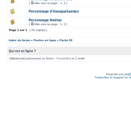
[
Aller vers la page :
1
,
2
]
Personnage d'AlouquaSaedys
Personnage Nekhar
[
Aller vers la page :
1
,
2
]
Page
1
sur
1
[ 25 sujet(s) ]
Index du forum
»
Parties en ligne
»
Partie 50
Qui est en ligne ?
Utilisateur(s) parcourant ce forum :
ClaudeBot
et 1 invité
Propulsé par
php
Traduction et support en f