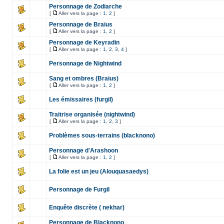
Personnage de Zodiarche
[
Aller vers la page :
1
,
2
]
Personnage de Braius
[
Aller vers la page :
1
,
2
]
Personnage de Keyradin
[
Aller vers la page :
1
,
2
,
3
,
4
]
Personnage de Nightwind
Sang et ombres (Braius)
[
Aller vers la page :
1
,
2
]
Les émissaires (furgil)
Traitrise organisée (nightwind)
[
Aller vers la page :
1
,
2
,
3
]
Problèmes sous-terrains (blacknono)
Personnage d'Arashoon
[
Aller vers la page :
1
,
2
]
La folie est un jeu (Alouquasaedys)
Personnage de Furgil
Enquête discrète ( nekhar)
Personnage de Blacknono