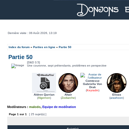
Dernière visite : 06 Août 2026, 13:19
Index du forum
»
Parties en ligne
»
Partie 50
Partie 50
[D&D 3.5]
Une couronne, sept prétendants, problèmes en perspective
Comtesse
Gabriella Von
Drak
(
Keyradin
)
Aldren Qarrian
Altaïr
Elioas
(
Algernon
)
(
Zodiarche
)
(
arashoon
)
Modérateurs :
malodo
,
Equipe de modération
Page
1
sur
1
[ 25 sujet(s) ]