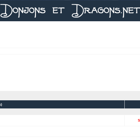
(s)
S