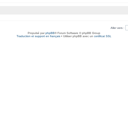
Aller vers :
Propulsé par
phpBB
® Forum Software © phpBB Group
Traduction et support en français
• Utiliser phpBB avec un
certificat SSL