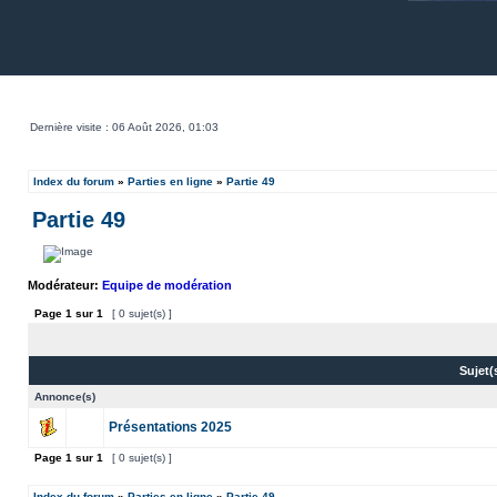
Dernière visite : 06 Août 2026, 01:03
Index du forum
»
Parties en ligne
»
Partie 49
Partie 49
Modérateur:
Equipe de modération
Page
1
sur
1
[ 0 sujet(s) ]
Sujet
Annonce(s)
Présentations 2025
Page
1
sur
1
[ 0 sujet(s) ]
Index du forum
»
Parties en ligne
»
Partie 49