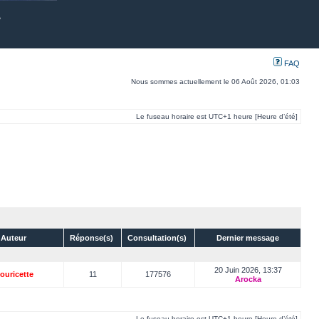
FAQ
Nous sommes actuellement le 06 Août 2026, 01:03
Le fuseau horaire est UTC+1 heure [Heure d’été]
Auteur
Réponse(s)
Consultation(s)
Dernier message
20 Juin 2026, 13:37
ouricette
11
177576
Arocka
Le fuseau horaire est UTC+1 heure [Heure d’été]