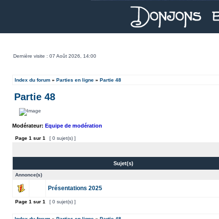
Dernière visite : 07 Août 2026, 14:00
Index du forum
»
Parties en ligne
»
Partie 48
Partie 48
Modérateur:
Equipe de modération
Page
1
sur
1
[ 0 sujet(s) ]
Sujet(s)
Annonce(s)
Présentations 2025
Page
1
sur
1
[ 0 sujet(s) ]
Index du forum
»
Parties en ligne
»
Partie 48