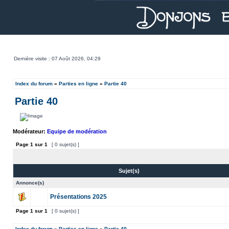
Dernière visite : 07 Août 2026, 04:29
Index du forum
»
Parties en ligne
»
Partie 40
Partie 40
Modérateur:
Equipe de modération
Page
1
sur
1
[ 0 sujet(s) ]
Sujet(s)
Annonce(s)
Présentations 2025
Page
1
sur
1
[ 0 sujet(s) ]
Index du forum
»
Parties en ligne
»
Partie 40