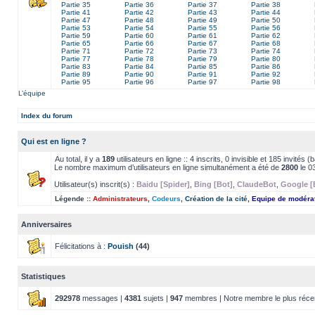
Partie 35
Partie 36
Partie 37
Partie 38
Partie 41
Partie 42
Partie 43
Partie 44
Partie 47
Partie 48
Partie 49
Partie 50
Partie 53
Partie 54
Partie 55
Partie 56
Partie 59
Partie 60
Partie 61
Partie 62
Partie 65
Partie 66
Partie 67
Partie 68
Partie 71
Partie 72
Partie 73
Partie 74
Partie 77
Partie 78
Partie 79
Partie 80
Partie 83
Partie 84
Partie 85
Partie 86
Partie 89
Partie 90
Partie 91
Partie 92
Partie 95
Partie 96
Partie 97
Partie 98
L’équipe
Index du forum
Qui est en ligne ?
Au total, il y a
189
utilisateurs en ligne :: 4 inscrits, 0 invisible et 185 invités
Le nombre maximum d’utilisateurs en ligne simultanément a été de
2800
le 0
Utilisateur(s) inscrit(s) :
Baidu [Spider]
,
Bing [Bot]
,
ClaudeBot
,
Google [
Légende ::
Administrateurs
,
Codeurs
,
Création de la cité
,
Equipe de modéra
Anniversaires
Félicitations à :
Pouish
(44)
Statistiques
292978
messages |
4381
sujets |
947
membres | Notre membre le plus réce