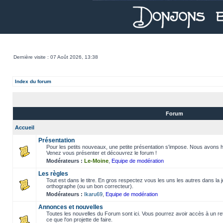
Dernière visite : 07 Août 2026, 13:38
Index du forum
Forum
Accueil
Présentation
Pour les petits nouveaux, une petite présentation s'impose. Nous avons h
Venez vous présenter et découvrez le forum !
Modérateurs :
Le-Moine
,
Equipe de modération
Les règles
Tout est dans le titre. En gros respectez vous les uns les autres dans la
orthographe (ou un bon correcteur).
Modérateurs :
Ikaru69
,
Equipe de modération
Annonces et nouvelles
Toutes les nouvelles du Forum sont ici. Vous pourrez avoir accès à un retou
ce que l'on projette de faire.