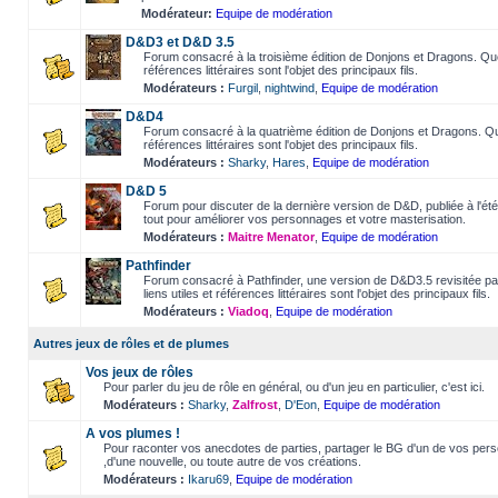
Modérateur:
Equipe de modération
D&D3 et D&D 3.5
Forum consacré à la troisième édition de Donjons et Dragons. Questi
références littéraires sont l'objet des principaux fils.
Modérateurs :
Furgil
,
nightwind
,
Equipe de modération
D&D4
Forum consacré à la quatrième édition de Donjons et Dragons. Quest
références littéraires sont l'objet des principaux fils.
Modérateurs :
Sharky
,
Hares
,
Equipe de modération
D&D 5
Forum pour discuter de la dernière version de D&D, publiée à l'été 
tout pour améliorer vos personnages et votre masterisation.
Modérateurs :
Maitre Menator
,
Equipe de modération
Pathfinder
Forum consacré à Pathfinder, une version de D&D3.5 revisitée par 
liens utiles et références littéraires sont l'objet des principaux fils.
Modérateurs :
Viadoq
,
Equipe de modération
Autres jeux de rôles et de plumes
Vos jeux de rôles
Pour parler du jeu de rôle en général, ou d'un jeu en particulier, c'est ici.
Modérateurs :
Sharky
,
Zalfrost
,
D'Eon
,
Equipe de modération
A vos plumes !
Pour raconter vos anecdotes de parties, partager le BG d'un de vos perso
,d'une nouvelle, ou toute autre de vos créations.
Modérateurs :
Ikaru69
,
Equipe de modération