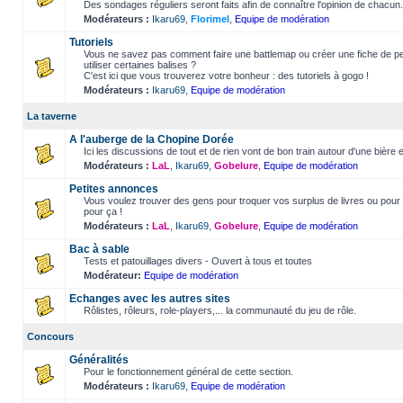
Des sondages réguliers seront faits afin de connaître l'opinion de chacun.
Modérateurs :
Ikaru69
,
Florimel
,
Equipe de modération
Tutoriels
Vous ne savez pas comment faire une battlemap ou créer une fiche de 
utiliser certaines balises ?
C'est ici que vous trouverez votre bonheur : des tutoriels à gogo !
Modérateurs :
Ikaru69
,
Equipe de modération
La taverne
A l'auberge de la Chopine Dorée
Ici les discussions de tout et de rien vont de bon train autour d'une bière 
Modérateurs :
LaL
,
Ikaru69
,
Gobelure
,
Equipe de modération
Petites annonces
Vous voulez trouver des gens pour troquer vos surplus de livres ou pour f
pour ça !
Modérateurs :
LaL
,
Ikaru69
,
Gobelure
,
Equipe de modération
Bac à sable
Tests et patouillages divers - Ouvert à tous et toutes
Modérateur:
Equipe de modération
Echanges avec les autres sites
Rôlistes, rôleurs, role-players,... la communauté du jeu de rôle.
Concours
Généralités
Pour le fonctionnement général de cette section.
Modérateurs :
Ikaru69
,
Equipe de modération