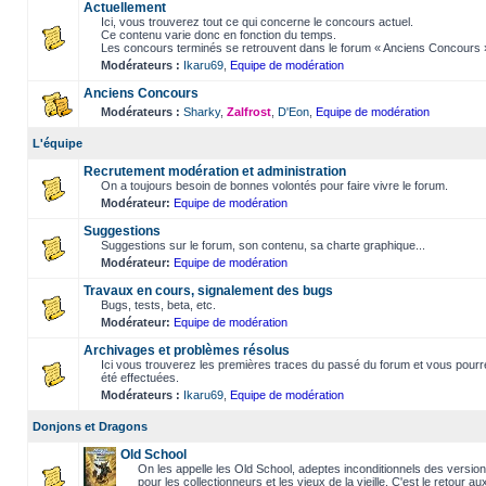
Actuellement
Ici, vous trouverez tout ce qui concerne le concours actuel.
Ce contenu varie donc en fonction du temps.
Les concours terminés se retrouvent dans le forum « Anciens Concours 
Modérateurs :
Ikaru69
,
Equipe de modération
Anciens Concours
Modérateurs :
Sharky
,
Zalfrost
,
D'Eon
,
Equipe de modération
L'équipe
Recrutement modération et administration
On a toujours besoin de bonnes volontés pour faire vivre le forum.
Modérateur:
Equipe de modération
Suggestions
Suggestions sur le forum, son contenu, sa charte graphique...
Modérateur:
Equipe de modération
Travaux en cours, signalement des bugs
Bugs, tests, beta, etc.
Modérateur:
Equipe de modération
Archivages et problèmes résolus
Ici vous trouverez les premières traces du passé du forum et vous pourr
été effectuées.
Modérateurs :
Ikaru69
,
Equipe de modération
Donjons et Dragons
Old School
On les appelle les Old School, adeptes inconditionnels des versio
pour les collectionneurs et les vieux de la vieille. C'est le retour au