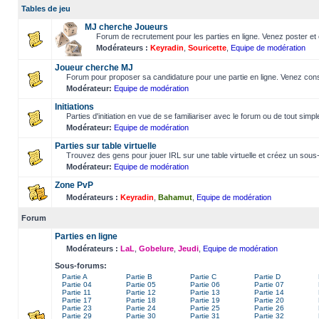
Tables de jeu
MJ cherche Joueurs
Forum de recrutement pour les parties en ligne. Venez poster et 
Modérateurs :
Keyradin
,
Souricette
,
Equipe de modération
Joueur cherche MJ
Forum pour proposer sa candidature pour une partie en ligne. Venez consu
Modérateur:
Equipe de modération
Initiations
Parties d'initiation en vue de se familiariser avec le forum ou de tout simp
Modérateur:
Equipe de modération
Parties sur table virtuelle
Trouvez des gens pour jouer IRL sur une table virtuelle et créez un sous-
Modérateur:
Equipe de modération
Zone PvP
Modérateurs :
Keyradin
,
Bahamut
,
Equipe de modération
Forum
Parties en ligne
Modérateurs :
LaL
,
Gobelure
,
Jeudi
,
Equipe de modération
Sous-forums:
Partie A
Partie B
Partie C
Partie D
Partie 04
Partie 05
Partie 06
Partie 07
Partie 11
Partie 12
Partie 13
Partie 14
Partie 17
Partie 18
Partie 19
Partie 20
Partie 23
Partie 24
Partie 25
Partie 26
Partie 29
Partie 30
Partie 31
Partie 32